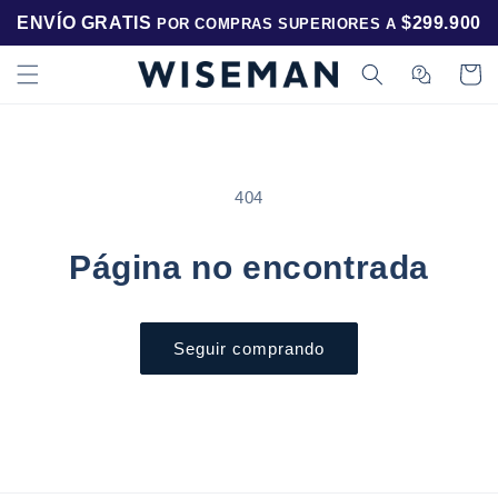
Ir
ENVÍO GRATIS
$299.900
directamente
POR COMPRAS SUPERIORES A
al contenido
Carrito
Carrito
404
Página no encontrada
Seguir comprando